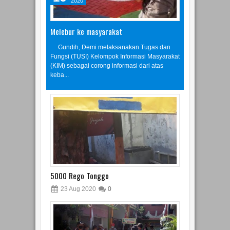
16
Aug
2020
Melebur ke masyarakat
Gundih, Demi melaksanakan Tugas dan
Fungsi (TUSI) Kelompok Informasi Masyarakat
(KIM) sebagai corong informasi dari atas
keba...
5000 Rego Tonggo
23
Aug
2020
0