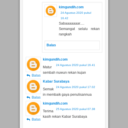
Kon e
Balas
😄😄😄
Balasan
kimgundih.com
24 Agustus 2020 pukul
16.42
Sabaaaaaaar.....
Semangat selalu rekan
rangkah
Balas
kimgundih.com
24 Agustus 2020 pukul 16.41
Matur
sembah nuwun rekan kujan
Balas
Kabar Surabaya
24 Agustus 2020 pukul 17.02
Semak
in membaik gaya penulisannua
Balas
kimgundih.com