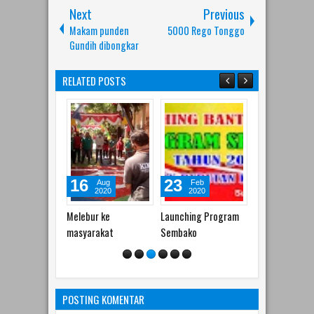
Next
Previous
Makam punden
5000 Rego Tonggo
Gundih dibongkar
RELATED POSTS
23
27
22
Feb
May
Apr
2020
2019
2013
Launching Program
SPESIAL ULTAH DI
Program Dana
Sembako
ROAD SHOW
Bergulir
PAHLAWAN EKONOMI
EDISI KEC. BUBUTAN
SESI 2