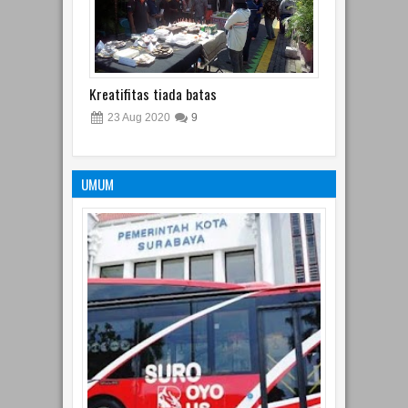
Kreatifitas tiada batas
23
Aug
2020
9
UMUM