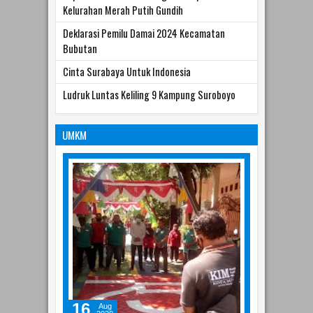
Persiapan Gelaran JATIM Kominfo Festival
tahun 2022
Rapat Pembentukan Pengurus Koperasi
Kelurahan Merah Putih Gundih
Deklarasi Pemilu Damai 2024 Kecamatan
Bubutan
Cinta Surabaya Untuk Indonesia
Ludruk Luntas Keliling 9 Kampung Suroboyo
UMKM