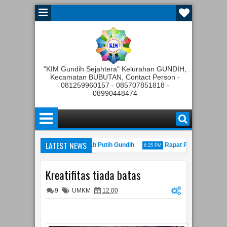
"KIM Gundih Sejahtera" Kelurahan GUNDIH,
Kecamatan BUBUTAN, Contact Person -
081259960157 - 085707851818 -
08990448474
LATEST NEWS
n Koperasi Kelurahan Merah Putih Gundih
Rapat Pembentukan Pengu
6:25 PM
TIM Kominfo Festival tahun 2022
Peresmian Kampung Cer
11:00 AM
10:22 PM
Kreatifitas tiada batas
9
UMKM
12.00