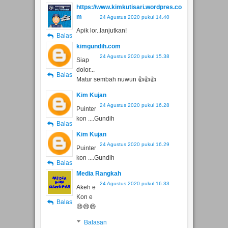
POSTING KOMENTAR
https://www.kimkutisari.wordpres.co
m
24 Agustus 2020 pukul 14.40
Apik lor..lanjutkan!
Balas
kimgundih.com
24 Agustus 2020 pukul 15.38
Siap
dolor...
Balas
Matur sembah nuwun 👍👍👍
Kim Kujan
24 Agustus 2020 pukul 16.28
Puinter
kon ....Gundih
Balas
Kim Kujan
24 Agustus 2020 pukul 16.29
Puinter
kon ....Gundih
Balas
Media Rangkah
24 Agustus 2020 pukul 16.33
Akeh e