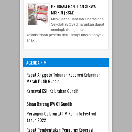
membantu kegiatan
mengaksistensi pelaksanaan
PPKM Mikro Kakorbinmas Supervisi IRJEN POL
SUWONDO didampingi ...
PROGRAM BANTUAN SISWA
MISKIN (BSM)
Meski dana Bantuan Operasional
Sekolah (BOS) diharapkan dapat
meningkatkan jumlah
keikutsertaan peserta didik, tetapi masih banyak
anak...
AGENDA KIM
Rapat Anggota Tahunan Koperasi Kelurahan
Merah Putih Gundih
Karnaval KSH Kelurahan Gundih
Sinau Bareng RW 01 Gundih