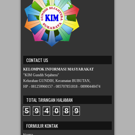
ABOUT ME
CONTACT US
KELOMPOK INFORMASI MASYARAKAT
"KIM Gundih Sejahtera"
Kelurahan GUNDIH, Kecamatan BUBUTAN,
HP - 081259960157 - 085707851818 - 08990448474
TOTAL TAYANGAN HALAMAN
5
9
4
0
8
9