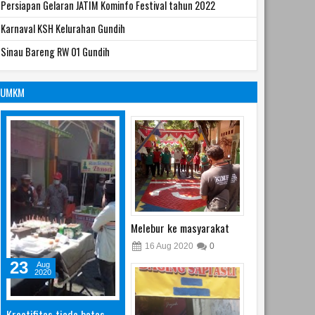
Persiapan Gelaran JATIM Kominfo Festival tahun 2022
Karnaval KSH Kelurahan Gundih
Sinau Bareng RW 01 Gundih
UMKM
Melebur ke masyarakat
16
Aug
2020
0
23
Aug
2020
Kreatifitas tiada batas