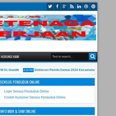
HUBUNGI KAMI
1 Gundih
Deklarasi Pemilu Damai 2024 Kecamatan Bubutan
8:28 PM
10:55 
SENSUS PENDUDUK ONLINE
Login Sensus Penduduk Online
Contoh Kuisioner Sensus Penduduk Online
INFO MBR & SKM ONLINE