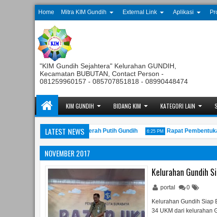
Home
Mitra KIM Gundih
External Link
Aplikasi
Pr
"KIM Gundih Sejahtera" Kelurahan GUNDIH,
Kecamatan BUBUTAN, Contact Person -
081259960157 - 085707851818 - 08990448474
KIM GUNDIH
BIDANG KIM
KATEGORI LAIN
LATEST NEWS
unan Koperasi Kelurahan Merah Putih Gundih
Rapat Pembentukan Pe
6:25 PM
NOVEMBER 2017
Kelurahan Gundih S
portal
0
Kelurahan Gundih Siap 
34 UKM dari kelurahan