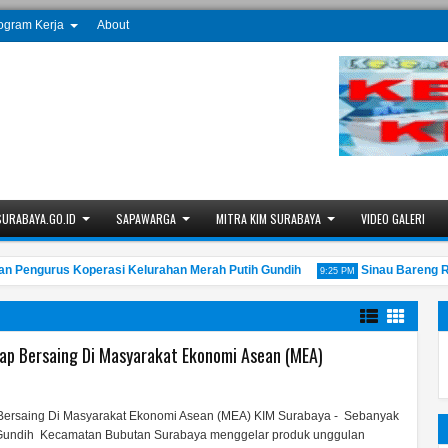
ogram Kerja
About
SURABAYA.GO.ID
SAPAWARGA
MITRA KIM SURABAYA
VIDEO GALERI
ngurus Koperasi Kelurahan Merah Putih Gundih
Sinau Bareng RW 0
9:25 PM
iap Bersaing Di Masyarakat Ekonomi Asean (MEA)
Bersaing Di Masyarakat Ekonomi Asean (MEA) KIM Surabaya - Sebanyak
 Gundih Kecamatan Bubutan Surabaya menggelar produk unggulan