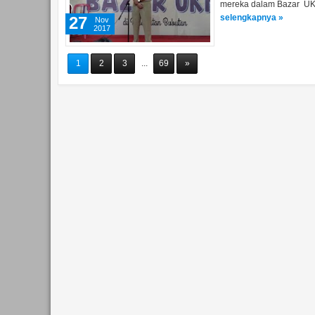
mereka dalam Bazar UKM
selengkapnya »
27
Nov
2017
1
2
3
...
69
»