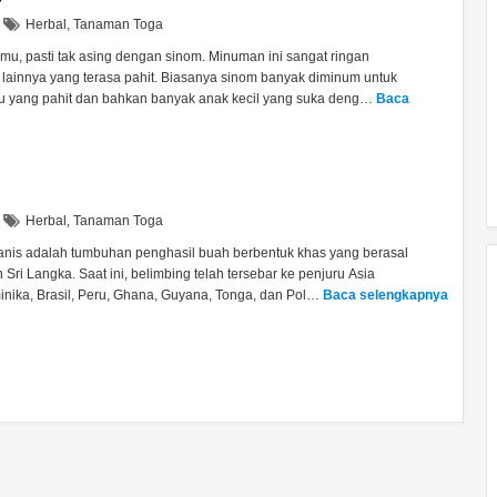
Herbal
,
Tanaman Toga
mu, pasti tak asing dengan sinom. Minuman ini sangat ringan
 lainnya yang terasa pahit. Biasanya sinom banyak diminum untuk
mu yang pahit dan bahkan banyak anak kecil yang suka deng…
Baca
Herbal
,
Tanaman Toga
anis adalah tumbuhan penghasil buah berbentuk khas yang berasal
n Sri Langka. Saat ini, belimbing telah tersebar ke penjuru Asia
nika, Brasil, Peru, Ghana, Guyana, Tonga, dan Pol…
Baca selengkapnya