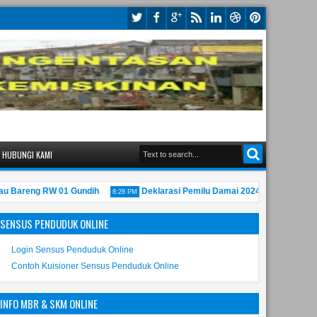
HUBUNGI KAMI
Bareng RW 01 Gundih
Deklarasi Pemilu Damai 2024 Kecamatan Bub
8:28 PM
SENSUS PENDUDUK ONLINE
Login Sensus Penduduk Online
Contoh Kuisioner Sensus Penduduk Online
INFO MBR & SKM ONLINE