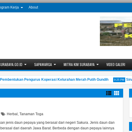
ogram Kerja
About
SURABAYA.GO.ID
SAPAWARGA
MITRA KIM SURABAYA
VIDEO GALERI
bentukan Pengurus Koperasi Kelurahan Merah Putih Gundih
Sinau 
9:25 PM
Herbal
,
Tanaman Toga
n jenis daun pepaya yang berasal dari negeri Sakura. Jenis daun dan
berasal dari daerah Jawa Barat. Berbeda dengan daun pepaya lainnya