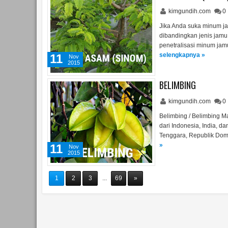
kimgundih.com
0
Jika Anda suka minum ja
dibandingkan jenis jamu
penetralisasi minum ja
selengkapnya »
11
Nov
2015
BELIMBING
kimgundih.com
0
Belimbing / Belimbing M
dari Indonesia, India, da
Tenggara, Republik Domi
»
11
Nov
2015
1
2
3
...
69
»