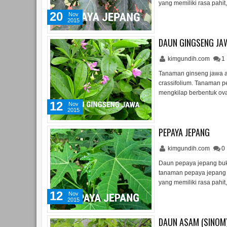
yang memiliki rasa pahi
20
Nov
2015
DAUN GINGSENG JA
kimgundih.com
1
Tanaman ginseng jawa ad
crassifolium. Tanaman p
mengkilap berbentuk ov
12
Nov
2015
PEPAYA JEPANG
kimgundih.com
0
Daun pepaya jepang buka
tanaman pepaya jepang 
yang memiliki rasa pahi
12
Nov
2015
DAUN ASAM (SINOM