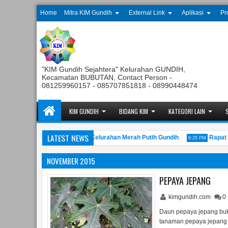
Home
Mitra KIM Gundih
External Link
Aplikasi
Pr
"KIM Gundih Sejahtera" Kelurahan GUNDIH,
Kecamatan BUBUTAN, Contact Person -
081259960157 - 085707851818 - 08990448474
KIM GUNDIH
BIDANG KIM
KATEGORI LAIN
LATEST NEWS
 Anggota Tahunan Koperasi Kelurahan Merah Putih Gundih
Rapat Pem
6:25 PM
NOVEMBER 2015
PEPAYA JEPANG
kimgundih.com
0
Daun pepaya jepang buka
tanaman pepaya jepang 