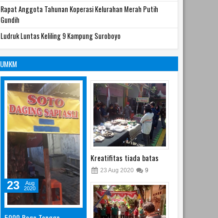
Rapat Anggota Tahunan Koperasi Kelurahan Merah Putih
Gundih
Ludruk Luntas Keliling 9 Kampung Suroboyo
UMKM
Kreatifitas tiada batas
23
Aug
2020
9
23
Aug
2020
5000 Rego Tonggo