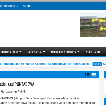
ogram Kerja
About
SURABAYA.GO.ID
SAPAWARGA
MITRA KIM SURABAYA
VIDEO GALERI
bentukan Pengurus Koperasi Kelurahan Merah Putih Gundih
Sinau 
9:25 PM
osialisasi PUNTADEWA
Layanan Publik
NTADEWA (Himpun Data Demografi Kawasan) adalah aplikasi
nen Kota Surabaya melalui Dispendukcapil yang bertujuan menertibkan