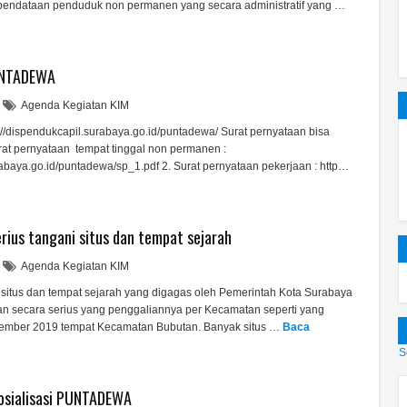
ndataan penduduk non permanen yang secara administratif yang …
PUNTADEWA
Agenda Kegiatan KIM
dispendukcapil.surabaya.go.id/puntadewa/ Surat pernyataan bisa
urat pernyataan tempat tinggal non permanen :
rabaya.go.id/puntadewa/sp_1.pdf 2. Surat pernyataan pekerjaan : http…
ius tangani situs dan tempat sejarah
Agenda Kegiatan KIM
itus dan tempat sejarah yang digagas oleh Pemerintah Kota Surabaya
kan secara serius yang penggaliannya per Kecamatan seperti yang
sember 2019 tempat Kecamatan Bubutan. Banyak situs …
Baca
S
sosialisasi PUNTADEWA