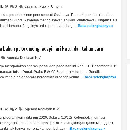
HTERA
0
Layanan Publik
,
Umum
bkan penduduk non permanen di Surabaya, Dinas Kependudukan dan
endukcapil) Kota Surabaya menggunakan aplikasi Puntadewa (Himpun Data
ikasi tersebut fungsinya untuk pendataan bagi…
Baca selengkapnya »
ga bahan pokok menghadapi hari Natal dan tahun baru
Agenda Kegiatan KIM
aya mengadakan operasi pasar dan pada hari ini Rabu, 11 Desember 2019
lapangan futsal Dupak Prahu RW. 05 Babadan kelurahan Gundih,
a yang digelar secara bergantian di setiap kelura…
Baca selengkapnya
HTERA
2
Agenda Kegiatan KIM
rogram kerja ditahun 2020, Selasa (10/12) Kelompok Informasi
 mengadakan pertemuan tipis tipis di cafe angkringan (jalan Kranggan).
i santai tak hanya menentukan pembahasa…
Baca selengkapnya »