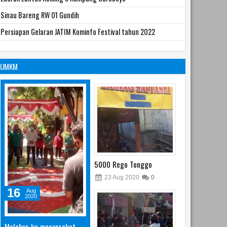
Sinau Bareng RW 01 Gundih
Persiapan Gelaran JATIM Kominfo Festival tahun 2022
UMKM
5000 Rego Tonggo
23
Aug
2020
0
16
Aug
2020
Melebur ke masyarakat