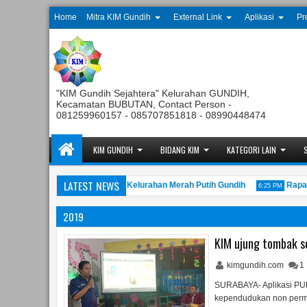
Home
Mitra KIM Gundih
External Link
Aplikasi
Pr
"KIM Gundih Sejahtera" Kelurahan GUNDIH,
Kecamatan BUBUTAN, Contact Person -
081259960157 - 085707851818 - 08990448474
KIM GUNDIH
BIDANG KIM
KATEGORI LAIN
LATEST NEWS
 Anggota Tahunan Koperasi Kelurahan Merah Putih Gundih
Rapat Pem
6:25 PM
2019
KIM ujung tombak s
kimgundih.com
1
SURABAYA- Aplikasi PU
kependudukan non perma