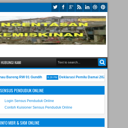
HUBUNGI KAMI
Bareng RW 01 Gundih
Deklarasi Pemilu Damai 2024 Kecamatan Bub
8:28 PM
SENSUS PENDUDUK ONLINE
Login Sensus Penduduk Online
Contoh Kuisioner Sensus Penduduk Online
INFO MBR & SKM ONLINE