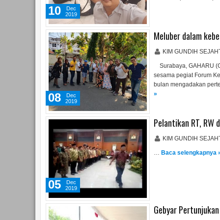
10
Dec
2019
Meluber dalam keb
KIM GUNDIH SEJA
Surabaya, GAHARU (Ga
sesama pegiat Forum Ke
bulan mengadakan pertem
»
08
Dec
2019
Pelantikan RT, RW 
KIM GUNDIH SEJA
…
Baca selengkapnya 
05
Dec
2019
Gebyar Pertunjukan