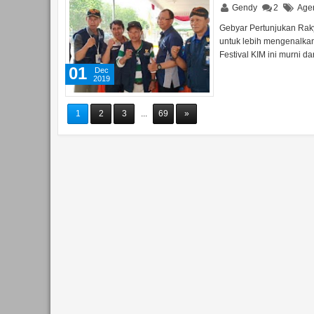
Gendy
2
Age
Gebyar Pertunjukan Raky
untuk lebih mengenalkan
Festival KIM ini murni d
01
Dec
2019
1
2
3
...
69
»