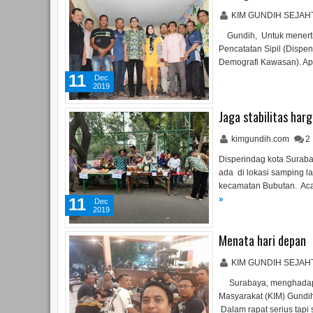
KIM GUNDIH SEJA
Gundih, Untuk menerti
Pencatatan Sipil (Disp
Demografi Kawasan). Apl
11
Dec
2019
Jaga stabilitas har
kimgundih.com
2
Disperindag kota Surab
ada di lokasi samping 
kecamatan Bubutan. Acar
»
11
Dec
2019
Menata hari depan
KIM GUNDIH SEJA
Surabaya, menghadapi p
Masyarakat (KIM) Gundih
Dalam rapat serius tap