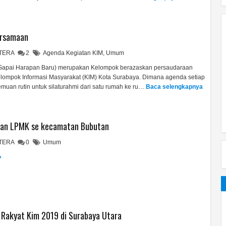
ersamaan
HTERA
2
Agenda Kegiatan KIM
,
Umum
pai Harapan Baru) merupakan Kelompok berazaskan persaudaraan
lompok Informasi Masyarakat (KIM) Kota Surabaya. Dimana agenda setiap
uan rutin untuk silaturahmi dari satu rumah ke ru…
Baca selengkapnya
dan LPMK se kecamatan Bubutan
HTERA
0
Umum
»
 Rakyat Kim 2019 di Surabaya Utara