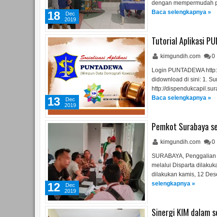
dengan mempermudah pe
Baca selengkapnya »
18
Dec
2019
Tutorial Aplikasi 
kimgundih.com
0
Login PUNTADEWA http://
didownload di sini: 1. S
http://dispendukcapil.su
Baca selengkapnya »
13
Dec
2019
Pemkot Surabaya ser
kimgundih.com
0
SURABAYA, Penggalian s
melalui Disparta dilaku
dilakukan kamis, 12 De
selengkapnya »
12
Dec
2019
Sinergi KIM dalam 