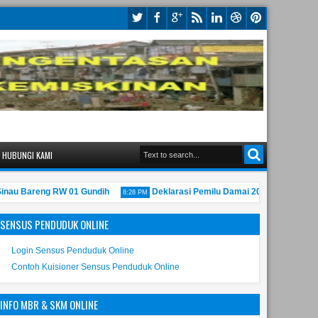
HUBUNGI KAMI
 Bareng RW 01 Gundih
Deklarasi Pemilu Damai 2024 Kecamatan Bub
8:28 PM
SENSUS PENDUDUK ONLINE
Login Sensus Penduduk Online
Contoh Kuisioner Sensus Penduduk Online
INFO MBR & SKM ONLINE