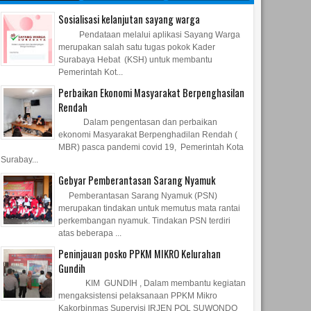
Sosialisasi kelanjutan sayang warga
Pendataan melalui aplikasi Sayang Warga
merupakan salah satu tugas pokok Kader
Surabaya Hebat (KSH) untuk membantu
Pemerintah Kot...
Perbaikan Ekonomi Masyarakat Berpenghasilan
Rendah
Dalam pengentasan dan perbaikan
ekonomi Masyarakat Berpenghadilan Rendah (
MBR) pasca pandemi covid 19, Pemerintah Kota
Surabay...
Gebyar Pemberantasan Sarang Nyamuk
Pemberantasan Sarang Nyamuk (PSN)
merupakan tindakan untuk memutus mata rantai
perkembangan nyamuk. Tindakan PSN terdiri
18
24
Mar
Feb
Sep
atas beberapa ...
2022
2021
2020
Peninjauan posko PPKM MIKRO Kelurahan
 Perpustakaan Kelurahan
Peninjauan posko PPKM MIKRO
Duka dalam tekan
Gundih
Kelurahan Gundih
KIM GUNDIH , Dalam membantu kegiatan
mengaksistensi pelaksanaan PPKM Mikro
Kakorbinmas Supervisi IRJEN POL SUWONDO