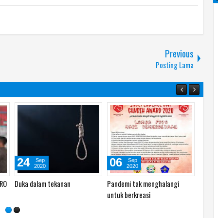
Previous
Posting Lama
13
06
08
May
Sep
2022
2020
Gebyar Pemberantasan Sarang
Tragedi pemotongan organ
Lomba
Nyamuk
tubuh massal
2022