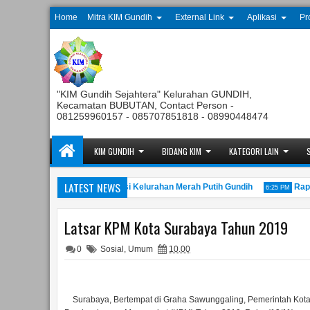
Home
Mitra KIM Gundih
External Link
Aplikasi
Pr
"KIM Gundih Sejahtera" Kelurahan GUNDIH,
Kecamatan BUBUTAN, Contact Person -
081259960157 - 085707851818 - 08990448474
KIM GUNDIH
BIDANG KIM
KATEGORI LAIN
LATEST NEWS
 Anggota Tahunan Koperasi Kelurahan Merah Putih Gundih
Rapat Pe
6:25 PM
Latsar KPM Kota Surabaya Tahun 2019
0
Sosial
,
Umum
10.00
Surabaya, Bertempat di Graha Sawunggaling, Pemerintah Kota