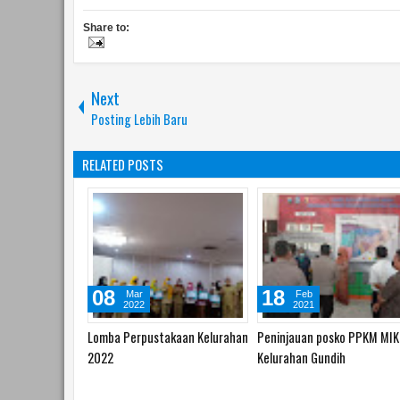
Share to:
Next
Posting Lebih Baru
RELATED POSTS
24
20
Aug
Mar
2020
2020
Makam punden Gundih
Pembagian pokak dan telur
dibongkar
rebus di RW 09