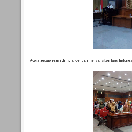
Acara secara resmi di mulai dengan menyanyikan lagu Indon