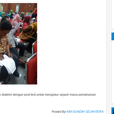
n diakhiri dengan post test untuk mengukur sejauh mana pemahaman
Posted By
KIM GUNDIH SEJAHTERA