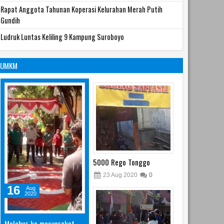
Rapat Anggota Tahunan Koperasi Kelurahan Merah Putih
Gundih
Ludruk Luntas Keliling 9 Kampung Suroboyo
UMKM
5000 Rego Tonggo
23
Aug
2020
0
16
Aug
2020
Melebur ke masyarakat