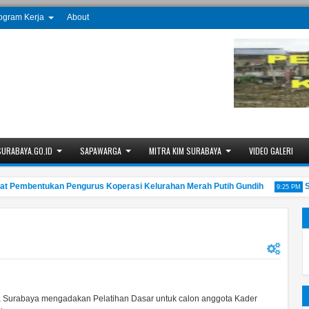
ogram Kerja
About
SURABAYA.GO.ID
SAPAWARGA
MITRA KIM SURABAYA
VIDEO GALERI
mbentukan Pengurus Koperasi Kelurahan Merah Putih Gundih
Sinau
9:25 PM
 Surabaya mengadakan Pelatihan Dasar untuk calon anggota Kader