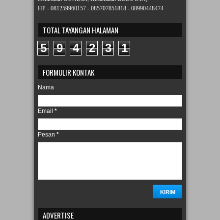
HP - 081259960157 - 085707851818 - 08990448474
TOTAL TAYANGAN HALAMAN
5
9
4
2
3
1
FORMULIR KONTAK
Nama
Email
*
Pesan
*
ADVERTISE