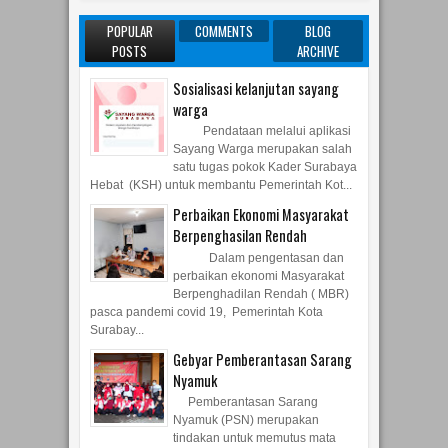
POPULAR
COMMENTS
BLOG
POSTS
ARCHIVE
Sosialisasi kelanjutan sayang
warga
Pendataan melalui aplikasi
Sayang Warga merupakan salah
satu tugas pokok Kader Surabaya
Hebat (KSH) untuk membantu Pemerintah Kot...
Perbaikan Ekonomi Masyarakat
Berpenghasilan Rendah
Dalam pengentasan dan
perbaikan ekonomi Masyarakat
Berpenghadilan Rendah ( MBR)
pasca pandemi covid 19, Pemerintah Kota
Surabay...
Gebyar Pemberantasan Sarang
Nyamuk
Pemberantasan Sarang
Nyamuk (PSN) merupakan
tindakan untuk memutus mata