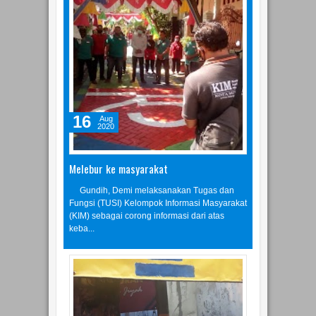
16
Aug
2020
Melebur ke masyarakat
Gundih, Demi melaksanakan Tugas dan
Fungsi (TUSI) Kelompok Informasi Masyarakat
(KIM) sebagai corong informasi dari atas
keba...