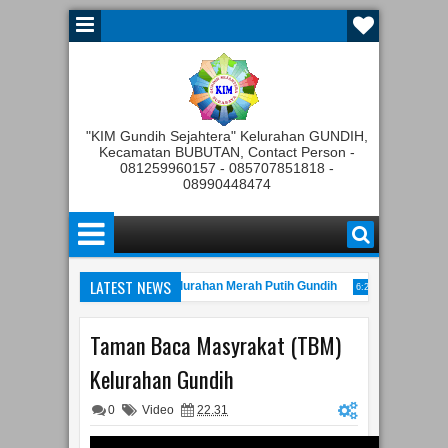
"KIM Gundih Sejahtera" Kelurahan GUNDIH,
Kecamatan BUBUTAN, Contact Person -
081259960157 - 085707851818 -
08990448474
LATEST NEWS
nggota Tahunan Koperasi Kelurahan Merah Putih Gundih
Rapat Pemb
6:25 PM
an Gelaran JATIM Kominfo Festival tahun 2022
Peresmian
11:00 AM
10:22 PM
Taman Baca Masyrakat (TBM)
Kelurahan Gundih
0
Video
22.31