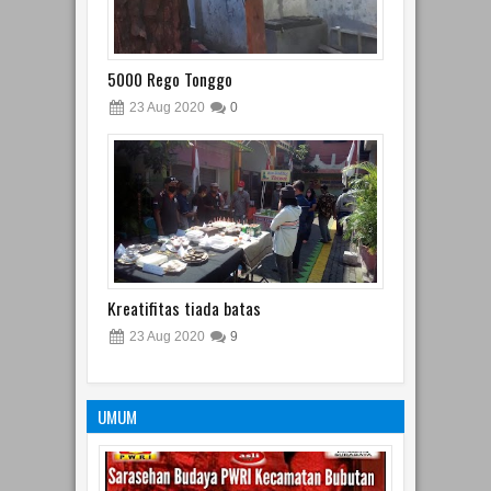
5000 Rego Tonggo
23
Aug
2020
0
Kreatifitas tiada batas
23
Aug
2020
9
UMUM