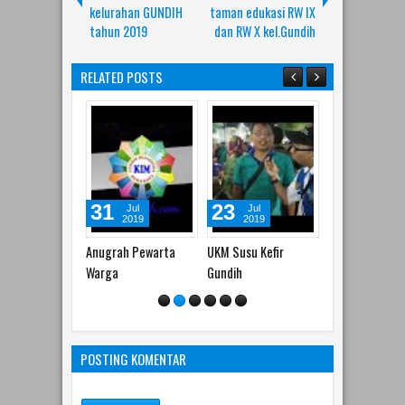
kelurahan GUNDIH
taman edukasi RW IX
tahun 2019
dan RW X kel.Gundih
RELATED POSTS
31
23
23
22
Jul
Jul
Jul
J
2019
2019
2019
2
Anugrah Pewarta
UKM Susu Kefir
Mlaku-mlaku nang
Semanga
Warga
Gundih
Tunjungan
Lingkun
Keluraga
POSTING KOMENTAR