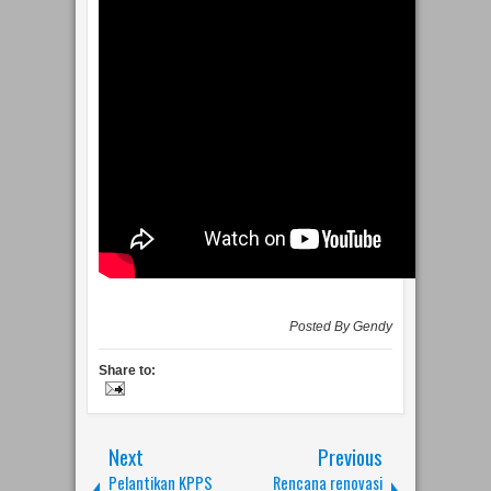
Posted By
Gendy
Share to:
Next
Previous
Pelantikan KPPS
Rencana renovasi