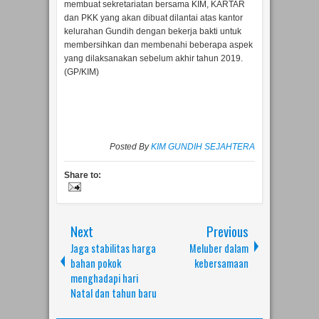
membuat sekretariatan bersama KIM, KARTAR
dan PKK yang akan dibuat dilantai atas kantor
kelurahan Gundih dengan bekerja bakti untuk
membersihkan dan membenahi beberapa aspek
yang dilaksanakan sebelum akhir tahun 2019.
(GP/KIM)
Posted By
KIM GUNDIH SEJAHTERA
Share to:
Next
Previous
Jaga stabilitas harga
Meluber dalam
bahan pokok
kebersamaan
menghadapi hari
Natal dan tahun baru