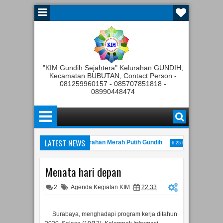
"KIM Gundih Sejahtera" Kelurahan GUNDIH,
Kecamatan BUBUTAN, Contact Person -
081259960157 - 085707851818 -
08990448474
LATEST NEWS
gota Tahunan Koperasi Kelurahan Merah Putih Gundih
Rapat Pembent
6:25 PM
Gelaran JATIM Kominfo Festival tahun 2022
Peresmian K
11:00 AM
10:22 PM
Menata hari depan
2
Agenda Kegiatan KIM
22.33
Surabaya, menghadapi program kerja ditahun