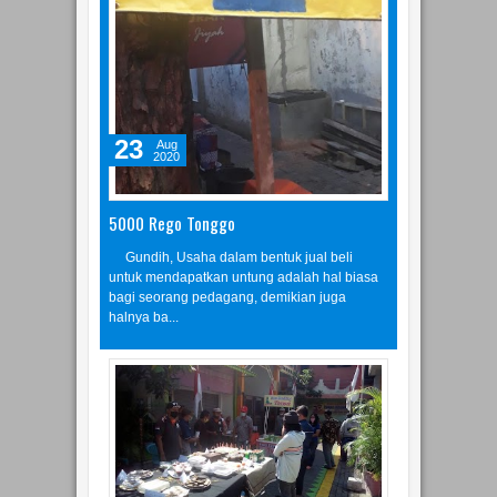
23
Aug
2020
5000 Rego Tonggo
Gundih, Usaha dalam bentuk jual beli
untuk mendapatkan untung adalah hal biasa
bagi seorang pedagang, demikian juga
halnya ba...