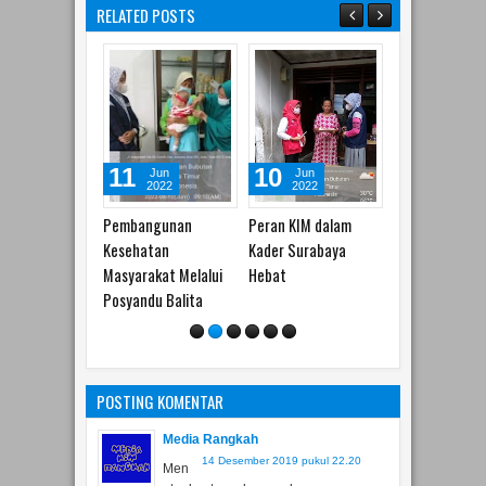
RELATED POSTS
10
30
04
Jun
Jun
May
Sep
2022
2022
2022
2020
angunan
Peran KIM dalam
KIM Sebagai ujung
Gedung PEMK
atan
Kader Surabaya
tombak sosialisasi
Lantai 6 berge
akat Melalui
Hebat
program PEMKOT
du Balita
POSTING KOMENTAR
Media Rangkah
14 Desember 2019 pukul 22.20
Men
ata dan terus bergerak
Balas