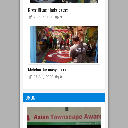
Kreatifitas tiada batas
23
Aug
2020
9
Melebur ke masyarakat
16
Aug
2020
0
UMUM