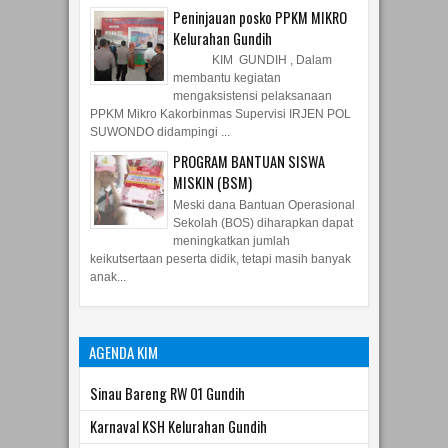
Kelurahan Gundih
KIM GUNDIH , Dalam
membantu kegiatan
mengaksistensi pelaksanaan
PPKM Mikro Kakorbinmas Supervisi IRJEN POL
SUWONDO didampingi ...
PROGRAM BANTUAN SISWA
MISKIN (BSM)
Meski dana Bantuan Operasional
Sekolah (BOS) diharapkan dapat
meningkatkan jumlah
keikutsertaan peserta didik, tetapi masih banyak
anak...
AGENDA KIM
Sinau Bareng RW 01 Gundih
Karnaval KSH Kelurahan Gundih
Rapat Pembentukan Pengurus Koperasi