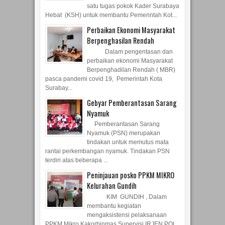
Hebat (KSH) untuk membantu Pemerintah Kot...
Perbaikan Ekonomi Masyarakat
Berpenghasilan Rendah
Dalam pengentasan dan
perbaikan ekonomi Masyarakat
Berpenghadilan Rendah ( MBR)
pasca pandemi covid 19, Pemerintah Kota
Surabay...
Gebyar Pemberantasan Sarang
Nyamuk
Pemberantasan Sarang
Nyamuk (PSN) merupakan
tindakan untuk memutus mata
rantai perkembangan nyamuk. Tindakan PSN
terdiri atas beberapa ...
Peninjauan posko PPKM MIKRO
Kelurahan Gundih
KIM GUNDIH , Dalam
membantu kegiatan
mengaksistensi pelaksanaan
PPKM Mikro Kakorbinmas Supervisi IRJEN POL
SUWONDO didampingi ...