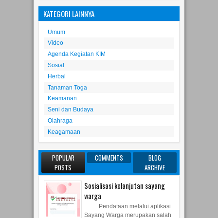
KATEGORI LAINNYA
Umum
Video
Agenda Kegiatan KIM
Sosial
Herbal
Tanaman Toga
Keamanan
Seni dan Budaya
Olahraga
Keagamaan
POPULAR
COMMENTS
BLOG
POSTS
ARCHIVE
Sosialisasi kelanjutan sayang
warga
Pendataan melalui aplikasi
Sayang Warga merupakan salah
satu tugas pokok Kader Surabaya