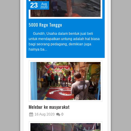
2020
5000 Rego Tonggo
Gundih, Usaha dalam bentuk jual beli
untuk mendapatkan untung adalah hal biasa
bagi seorang pedagang, demikian juga
halnya ba...
Melebur ke masyarakat
16
Aug
2020
0