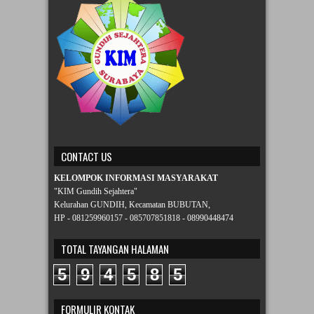
CONTACT US
KELOMPOK INFORMASI MASYARAKAT
"KIM Gundih Sejahtera"
Kelurahan GUNDIH, Kecamatan BUBUTAN,
HP - 081259960157 - 085707851818 - 08990448474
TOTAL TAYANGAN HALAMAN
5
9
4
5
8
5
FORMULIR KONTAK