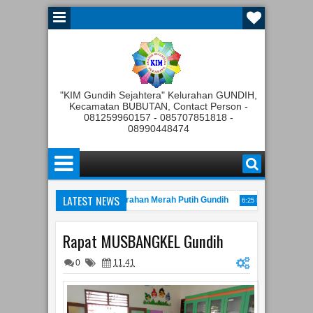
"KIM Gundih Sejahtera" Kelurahan GUNDIH,
Kecamatan BUBUTAN, Contact Person -
081259960157 - 085707851818 -
08990448474
LATEST NEWS
gota Tahunan Koperasi Kelurahan Merah Putih Gundih
Rapat Pemben
6:25 PM
 Gelaran JATIM Kominfo Festival tahun 2022
Peresmian K
11:00 AM
10:22 PM
Rapat MUSBANGKEL Gundih
0
11.41