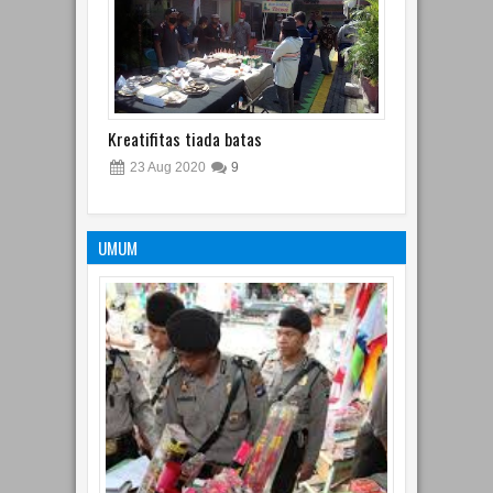
Kreatifitas tiada batas
23
Aug
2020
9
UMUM