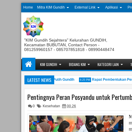
Home
Mitra KIM Gundih
External Link
Aplikasi
Pr
"KIM Gundih Sejahtera" Kelurahan GUNDIH,
Kecamatan BUBUTAN, Contact Person -
081259960157 - 085707851818 - 08990448474
KIM GUNDIH
BIDANG KIM
KATEGORI LAIN
LATEST NEWS
Koperasi Kelurahan Merah Putih Gundih
Rapat Pembentukan Penguru
6:25 PM
Pentingnya Peran Posyandu untuk Pertumb
0
Kesehatan
00.26
M
m
m