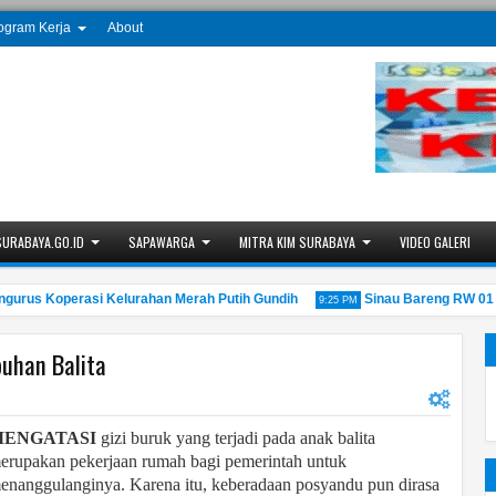
ogram Kerja
About
SURABAYA.GO.ID
SAPAWARGA
MITRA KIM SURABAYA
VIDEO GALERI
s Koperasi Kelurahan Merah Putih Gundih
Sinau Bareng RW 01 Gun
9:25 PM
uhan Balita
ENGATASI
gizi buruk yang terjadi pada anak balita
erupakan pekerjaan rumah bagi pemerintah untuk
enanggulanginya. Karena itu, keberadaan posyandu pun dirasa