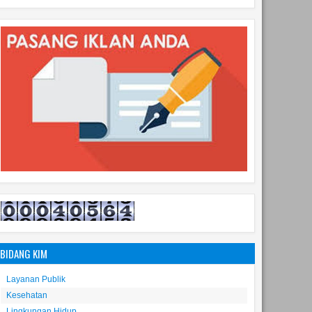
12
May
Feb
2022
2022
bagai ujung tombak
Pendampingan peserta lomba
isasi program PEMKOT
Surabaya EMAS Kel. Gundih
BIDANG KIM
Layanan Publik
Kesehatan
Lingkungan Hidup