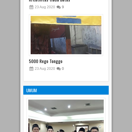
23
Aug
2020
9
5000 Rego Tonggo
23
Aug
2020
0
UMUM