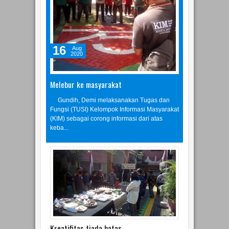
16
Aug
2020
Melebur ke masyarakat
Gundih, Demi melaksanakan Tugas dan
Fungsi (TUSI) Kelompok Informasi Masyarakat
(KIM) sebagai corong informasi dari atas
keba...
Kreatifitas tiada batas