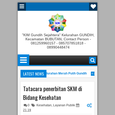
"KIM Gundih Sejahtera" Kelurahan GUNDIH,
Kecamatan BUBUTAN, Contact Person -
081259960157 - 085707851818 -
08990448474
LATEST NEWS
nggota Tahunan Koperasi Kelurahan Merah Putih Gundih
Rapat Pemb
6:25 PM
an Gelaran JATIM Kominfo Festival tahun 2022
Peresmian
11:00 AM
10:22 PM
Tatacara penerbitan SKM di
Bidang Kesehatan
0
Kesehatan
,
Layanan Publik
21.19