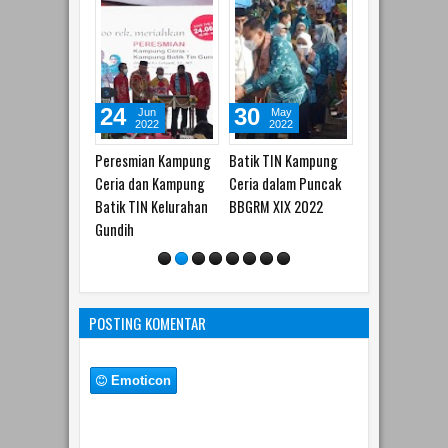
24
30
16
12
Jun
May
May
Jun
2022
2022
2022
202
resmian Kampung
Batik TIN Kampung
Perbaikan Ekonomi
Mendekatk
ria dan Kampung
Ceria dalam Puncak
Masyarakat
pelayanan 
tik TIN Kelurahan
BBGRM XIX 2022
Berpenghasilan
Ngantor Na
ndih
Rendah
RW
POSTING KOMENTAR
Emoticon