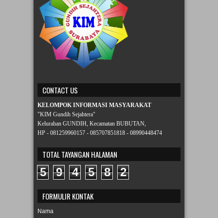
CONTACT US
KELOMPOK INFORMASI MASYARAKAT
"KIM Gundih Sejahtera"
Kelurahan GUNDIH, Kecamatan BUBUTAN,
HP - 081259960157 - 085707851818 - 08990448474
TOTAL TAYANGAN HALAMAN
5
9
4
5
8
2
FORMULIR KONTAK
Nama