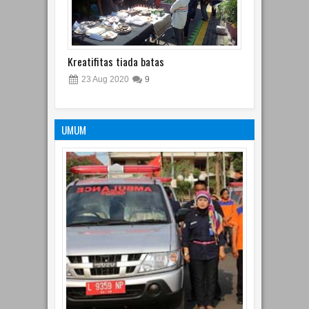
Kreatifitas tiada batas
23
Aug
2020
9
UMUM