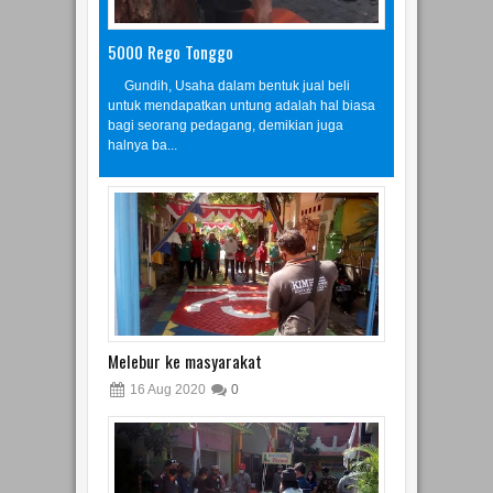
5000 Rego Tonggo
Gundih, Usaha dalam bentuk jual beli
untuk mendapatkan untung adalah hal biasa
bagi seorang pedagang, demikian juga
halnya ba...
Melebur ke masyarakat
16
Aug
2020
0