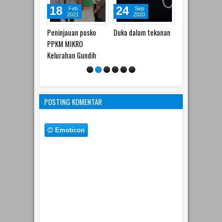
24
06
24
Sep
Sep
Aug
2020
2020
2020
Duka dalam tekanan
Pandemi tak
Makam punden
menghalangi untuk
Gundih dibong
berkreasi
POSTING KOMENTAR
Emoticon