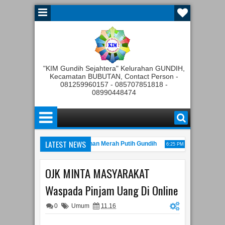
"KIM Gundih Sejahtera" Kelurahan GUNDIH,
Kecamatan BUBUTAN, Contact Person -
081259960157 - 085707851818 -
08990448474
LATEST NEWS
a Tahunan Koperasi Kelurahan Merah Putih Gundih
Rapat Pembentuk
6:25 PM
laran JATIM Kominfo Festival tahun 2022
Peresmian Kamp
11:00 AM
10:22 PM
OJK MINTA MASYARAKAT
Waspada Pinjam Uang Di Online
0
Umum
11.16