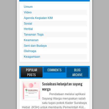
Umum
Video
Agenda Kegiatan KIM
Sosial
Herbal
Tanaman Toga
Keamanan
Seni dan Budaya
Olahraga
Keagamaan
POPULAR
COMMENTS
BLOG
POSTS
ARCHIVE
Sosialisasi kelanjutan sayang
warga
Pendataan melalui aplikasi
Sayang Warga merupakan salah
satu tugas pokok Kader Surabaya
Hebat (KSH) untuk membantu Pemerintah Kot...