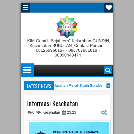
"KIM Gundih Sejahtera" Kelurahan GUNDIH,
Kecamatan BUBUTAN, Contact Person -
081259960157 - 085707851818 -
08990448474
LATEST NEWS
ggota Tahunan Koperasi Kelurahan Merah Putih Gundih
Rapat Pembe
6:25 PM
n Gelaran JATIM Kominfo Festival tahun 2022
Peresmian 
11:00 AM
10:22 PM
Informasi Kesehatan
0
Kesehatan
23.23