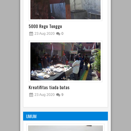
5000 Rego Tonggo
23
Aug
2020
0
Kreatifitas tiada batas
23
Aug
2020
9
UMUM