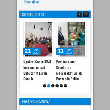
Pendidikan
RELATED POSTS
11
10
30
Jun
Jun
Jun
May
2022
2022
2022
2022
l Santai KSH
Pembangunan
Peran KIM dalam
KIM Sebagai u
ma camat
Kesehatan
Kader Surabaya
tombak sosiali
n & Lurah
Masyarakat Melalui
Hebat
program PEM
h
Posyandu Balita
POSTING KOMENTAR