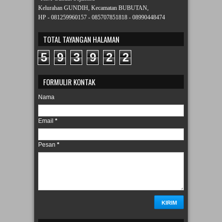
Kelurahan GUNDIH, Kecamatan BUBUTAN,
HP - 081259960157 - 085707851818 - 08990448474
TOTAL TAYANGAN HALAMAN
5
9
3
9
2
2
FORMULIR KONTAK
Nama
Email
*
Pesan
*