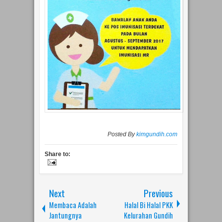
Posted By
kimgundih.com
Share to:
Next
Previous
Membaca Adalah
Halal Bi Halal PKK
Jantungnya
Kelurahan Gundih