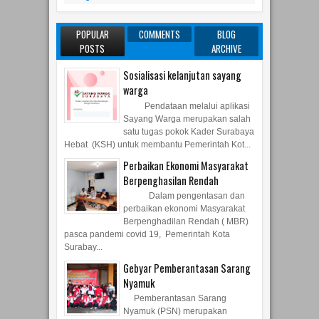
POPULAR
COMMENTS
BLOG
POSTS
ARCHIVE
Sosialisasi kelanjutan sayang
warga
Pendataan melalui aplikasi
Sayang Warga merupakan salah
satu tugas pokok Kader Surabaya
Hebat (KSH) untuk membantu Pemerintah Kot...
Perbaikan Ekonomi Masyarakat
Berpenghasilan Rendah
Dalam pengentasan dan
perbaikan ekonomi Masyarakat
Berpenghadilan Rendah ( MBR)
pasca pandemi covid 19, Pemerintah Kota
Surabay...
Gebyar Pemberantasan Sarang
Nyamuk
Pemberantasan Sarang
Nyamuk (PSN) merupakan