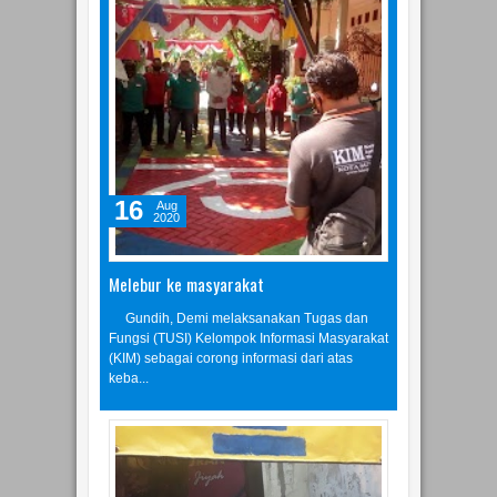
16
Aug
2020
Melebur ke masyarakat
Gundih, Demi melaksanakan Tugas dan
Fungsi (TUSI) Kelompok Informasi Masyarakat
(KIM) sebagai corong informasi dari atas
keba...