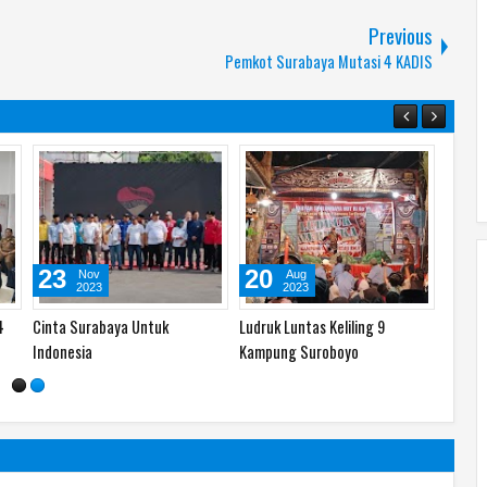
Previous
Pemkot Surabaya Mutasi 4 KADIS
05
27
23
May
Nov
2025
2023
rus
Sinau Bareng RW 01 Gundih
Deklarasi Pemilu Damai 2024
Cinta 
Kecamatan Bubutan
Indone