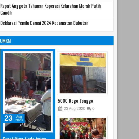
Rapat Anggota Tahunan Koperasi Kelurahan Merah Putih
Gundih
Deklarasi Pemilu Damai 2024 Kecamatan Bubutan
UMKM
5000 Rego Tonggo
23
Aug
2020
0
23
Aug
2020
Kreatifitas tiada batas