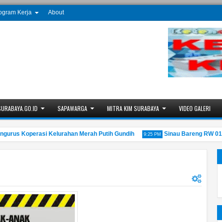
ogram Kerja
About
SURABAYA.GO.ID
SAPAWARGA
MITRA KIM SURABAYA
VIDEO GALERI
s Koperasi Kelurahan Merah Putih Gundih
Sinau Bareng RW 01 Gun
9:25 PM