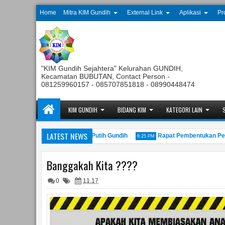
Home
Mitra KIM Gundih
External Link
Aplikasi
Pr
"KIM Gundih Sejahtera" Kelurahan GUNDIH,
Kecamatan BUBUTAN, Contact Person -
081259960157 - 085707851818 - 08990448474
KIM GUNDIH
BIDANG KIM
KATEGORI LAIN
LATEST NEWS
Koperasi Kelurahan Merah Putih Gundih
Rapat Pembentukan Penguru
6:25 PM
Banggakah Kita ????
0
11.17