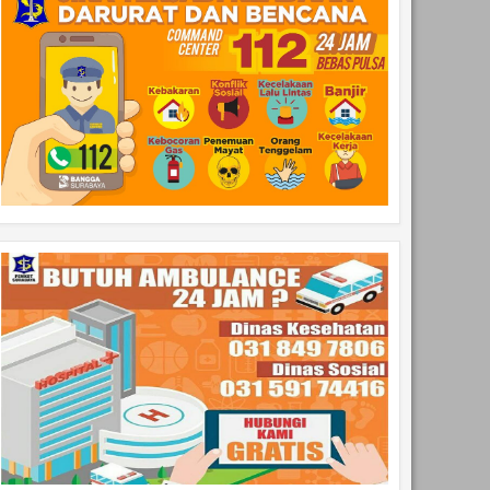
20
Nov
Aug
2023
2023
Surabaya Untuk
Ludruk Luntas Keliling 9
sia
Kampung Suroboyo