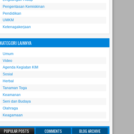
28
13
Jan
Jul
May
2020
2019
2022
Pengentasan Kemiskinan
Pendidikan
 Bersih dengan
Rotary Club Surabaya Gelar
Gebyar Pemberan
UMKM
cing sampah
Penanaman 2.000 Bibit Pohon
Nyamuk
Ketenagakerjaan
Di Magrove Gunung Anyar
Surabaya
KATEGORI LAINNYA
Umum
Video
Agenda Kegiatan KIM
Sosial
Herbal
Tanaman Toga
Keamanan
Seni dan Budaya
Olahraga
Keagamaan
POPULAR POSTS
COMMENTS
BLOG ARCHIVE