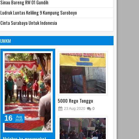
Sinau Bareng RW 01 Gundih
Ludruk Luntas Keliling 9 Kampung Suroboyo
Cinta Surabaya Untuk Indonesia
UMKM
5000 Rego Tonggo
23
Aug
2020
0
16
Aug
2020
Melebur ke masyarakat