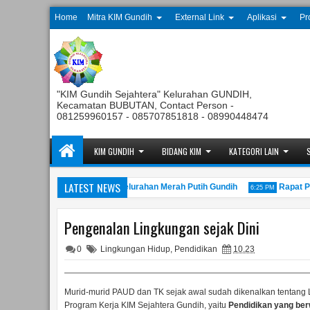
Home
Mitra KIM Gundih
External Link
Aplikasi
Pr
"KIM Gundih Sejahtera" Kelurahan GUNDIH,
Kecamatan BUBUTAN, Contact Person -
081259960157 - 085707851818 - 08990448474
KIM GUNDIH
BIDANG KIM
KATEGORI LAIN
LATEST NEWS
ggota Tahunan Koperasi Kelurahan Merah Putih Gundih
Rapat Pembe
6:25 PM
Pengenalan Lingkungan sejak Dini
0
Lingkungan Hidup
,
Pendidikan
10.23
Murid-murid PAUD dan TK sejak awal sudah dikenalkan tentang L
Program Kerja KIM Sejahtera Gundih, yaitu
Pendidikan yang be