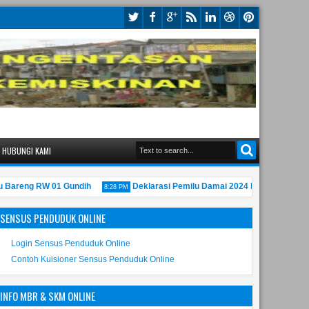
HUBUNGI KAMI
reng RW 01 Gundih
Deklarasi Pemilu Damai 2024 Kecamatan Bubuta
8:28 PM
SENSUS PENDUDUK ONLINE
Login Sensus Penduduk Online
Contoh Kuisioner Sensus Penduduk Online
INFO MBR & SKM ONLINE