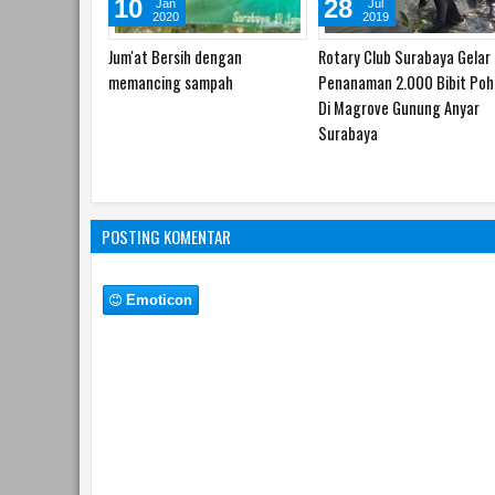
12
27
Jun
Sep
2021
2020
Mendekatkan pelayanan ke
Ketahanan pangan Gundih
warga, Ngantor Nang balai RW
POSTING KOMENTAR
Emoticon