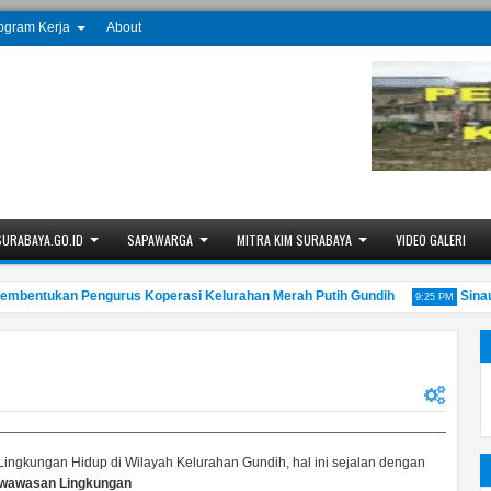
ogram Kerja
About
SURABAYA.GO.ID
SAPAWARGA
MITRA KIM SURABAYA
VIDEO GALERI
ntukan Pengurus Koperasi Kelurahan Merah Putih Gundih
Sinau Ba
9:25 PM
ingkungan Hidup di Wilayah Kelurahan Gundih, hal ini sejalan dengan
rwawasan Lingkungan